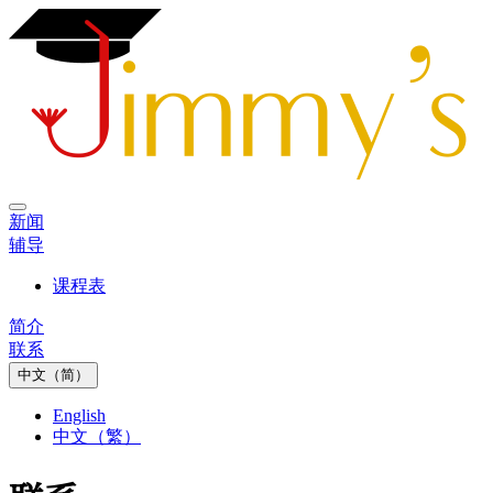
新闻
辅导
课程表
简介
联系
中文（简）
English
中文（繁）